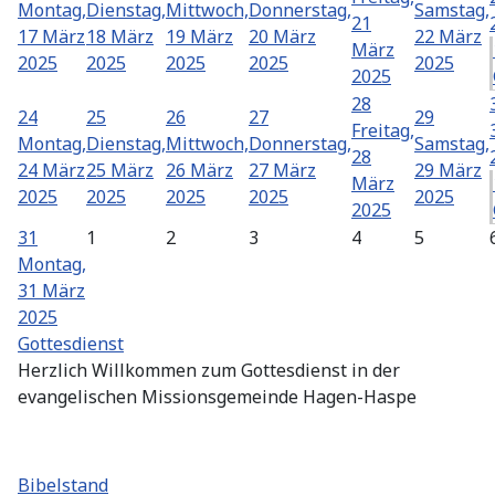
Montag,
Dienstag,
Mittwoch,
Donnerstag,
Samstag,
21
17 März
18 März
19 März
20 März
22 März
März
2025
2025
2025
2025
2025
2025
28
24
25
26
27
29
Freitag,
Montag,
Dienstag,
Mittwoch,
Donnerstag,
Samstag,
28
24 März
25 März
26 März
27 März
29 März
März
2025
2025
2025
2025
2025
2025
31
1
2
3
4
5
Montag,
31 März
2025
Gottesdienst
Herzlich Willkommen zum Gottesdienst in der
evangelischen Missionsgemeinde Hagen-Haspe
Bibelstand