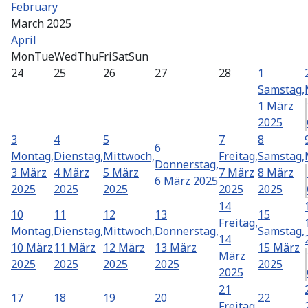
February
March 2025
April
Mon
Tue
Wed
Thu
Fri
Sat
Sun
24
25
26
27
28
1
Samstag,
1 März
2025
3
4
5
7
8
6
Montag,
Dienstag,
Mittwoch,
Freitag,
Samstag,
Donnerstag,
3 März
4 März
5 März
7 März
8 März
6 März 2025
2025
2025
2025
2025
2025
14
10
11
12
13
15
Freitag,
Montag,
Dienstag,
Mittwoch,
Donnerstag,
Samstag,
14
10 März
11 März
12 März
13 März
15 März
März
2025
2025
2025
2025
2025
2025
21
17
18
19
20
22
Freitag,