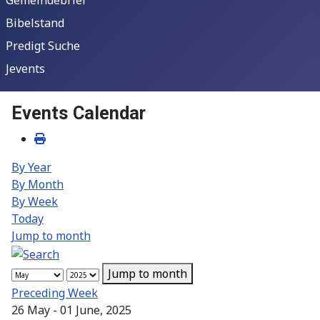
Bibelstand
Predigt Suche
Jevents
Events Calendar
By Year
By Month
By Week
Today
Jump to month
Jump to month
Preceding Week
26 May - 01 June, 2025