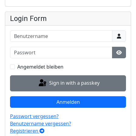
Login Form
Benutzername
Passwort
Show P
Angemeldet bleiben
Sign in with a passkey
Anmelden
Passwort vergessen?
Benutzername vergessen?
Registrieren