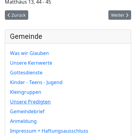
Matthäus 13, 44 - 45
Vorheriger Beitrag: Richtet nicht, sondern...
Nächster Be
Zurück
Weiter
Gemeinde
Was wir Glauben
Unsere Kernwerte
Gottesdienste
Kinder - Teens - Jugend
Kleingruppen
Unsere Predigten
Gemeindebrief
Anmeldung
Impressum + Haftungsausschluss