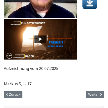
Aufzeichnung vom 20.07.2025
Markus 5, 1- 17
Vorheriger Beitrag: Tätige Hilfe
Nächster Be
Zurück
Weiter