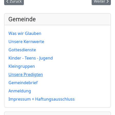
Vorheriger Beitrag: Jesus am Kreuz
Nächster Bei
Zurück
Weiter
Gemeinde
Was wir Glauben
Unsere Kernwerte
Gottesdienste
Kinder - Teens - Jugend
Kleingruppen
Unsere Predigten
Gemeindebrief
Anmeldung
Impressum + Haftungsausschluss