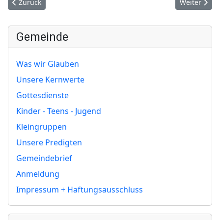
Vorheriger Beitrag: Gott sieht!
Nächster Bei
Zurück
Weiter
Gemeinde
Was wir Glauben
Unsere Kernwerte
Gottesdienste
Kinder - Teens - Jugend
Kleingruppen
Unsere Predigten
Gemeindebrief
Anmeldung
Impressum + Haftungsausschluss