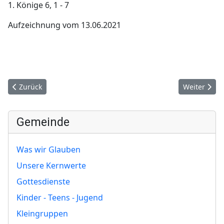
1. Könige 6, 1 - 7
Aufzeichnung vom 13.06.2021
Vorheriger Beitrag: See Genezareth oder Totes Meer - Wie der H
Nächster Bei
Zurück
Weiter
Gemeinde
Was wir Glauben
Unsere Kernwerte
Gottesdienste
Kinder - Teens - Jugend
Kleingruppen