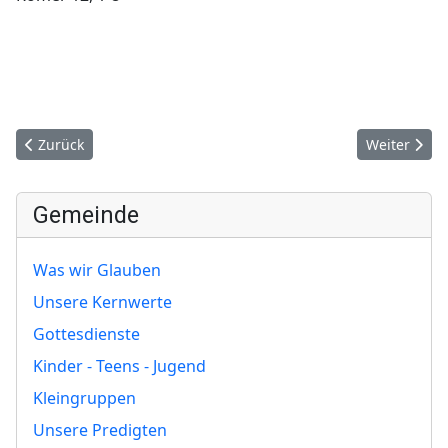
Vorheriger Beitrag: Eingetragen im Buch des Lebens
Nächster Be
Zurück
Weiter
Gemeinde
Was wir Glauben
Unsere Kernwerte
Gottesdienste
Kinder - Teens - Jugend
Kleingruppen
Unsere Predigten