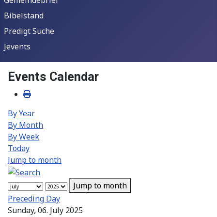
Bibelstand
Predigt Suche
Jevents
Events Calendar
By Year
By Month
By Week
Today
Jump to month
Jump to month
Preceding Day
Sunday, 06. July 2025